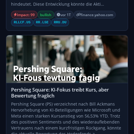
hindeutet. Diese Entwicklung könnte die Akti…
Impact: 99
bullish
vor 1T
finance.yahoo.com
RLLCF.US
RR.LSE
RRU.DU
Pershing Square: KI-Fokus treibt Kurs, aber
Bewertung fraglich
Pershing Square (PS) verzeichnet nach Bill Ackmans
Hervorhebung von KI-Beteiligungen wie Microsoft und
Meta einen starken Kursanstieg von 56,53% YTD. Trotz
des positiven Sentiments und des wiederauflebenden
Vertrauens nach einem kurzfristigen Rückgang, könnte
die aktuelle Bewertung des Hedgefonds a…