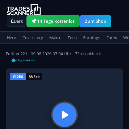
14 Tage kostenlos
Zum Shop
Dark
Hero
Coverstory
Makro
Tech
Earnings
Forex
We
Edition 221 ·
09.08.2026 07:04 Uhr
· 72h Lookback
KI-generiert
88 Sek
VIDEO